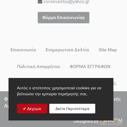
vivisevastou@yahoo.gr
Φόρμα Επικοινωνίας
Επικοινωνία
Ενημερωτικά Δελτία
Site Map
Πολιτική Απορρήτου
ΦΟΡΜΑ ΕΓΓΡΑΦΩΝ
Δικαιούσαι Voucher για Βρεφικό ή Παιδικό Σταθμό;
Αυτός ο ιστότοπος χρησιμοποιεί cookies για να
βελτιώσει την εμπειρία περιήγησής σας.
© 2026 ΣΥΓΧΡΟΝΟ ΝΗΠΙΑΓΩΓΕΙΟ | Κέντρο Προσχολικής
Αγωγής
Δέχομαι
Δείτε Περισσότερα
Designed by