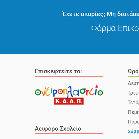
Έχετε απορίες; Μη διστάσε
Φόρμα Επικο
Επισκεφτείτε το:
Ωρά
Δευτ
Τρίτ
Τετά
Πέμ
Παρ
Αειφόρο Σχολείο
Σάβ