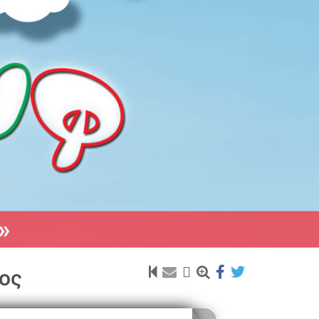
»
χος