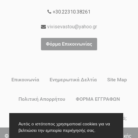
+30.22310.38261
vivisevastou@yahoo.gr
Φόρμα Επικοινωνίας
Επικοινωνία
Ενημερωτικά Δελτία
Site Map
Πολιτική Απορρήτου
ΦΟΡΜΑ ΕΓΓΡΑΦΩΝ
Δικαιούσαι Voucher για Βρεφικό ή Παιδικό Σταθμό;
Αυτός ο ιστότοπος χρησιμοποιεί cookies για να
βελτιώσει την εμπειρία περιήγησής σας.
© 2026 ΣΥΓΧΡΟΝΟ ΝΗΠΙΑΓΩΓΕΙΟ | Κέντρο Προσχολικής