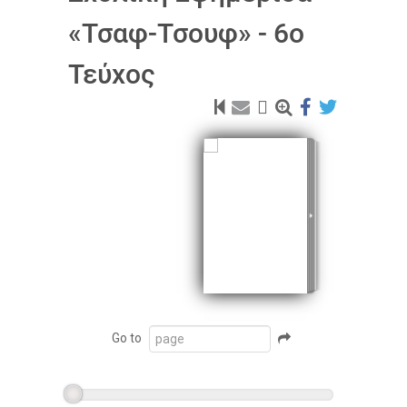
«Τσαφ-Τσουφ» - 6ο
Τεύχος
Go to