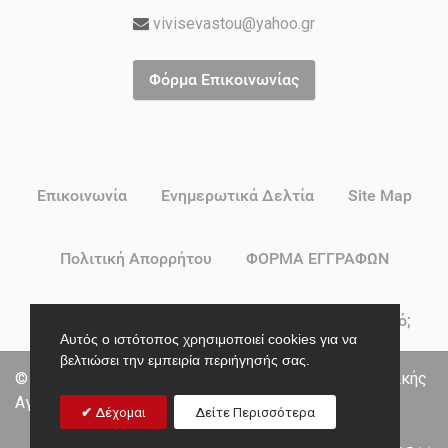
vivisevastou@yahoo.gr
Φόρμα Επικοινωνίας
Επικοινωνία
Ενημερωτικά Δελτία
Site Map
Πολιτική Απορρήτου
ΦΟΡΜΑ ΕΓΓΡΑΦΩΝ
Δικαιούσαι Voucher για Βρεφικό ή Παιδικό Σταθμό;
Αυτός ο ιστότοπος χρησιμοποιεί cookies για να
βελτιώσει την εμπειρία περιήγησής σας.
© 2026 ΣΥΓΧΡΟΝΟ ΝΗΠΙΑΓΩΓΕΙΟ | Κέντρο Προσχολικής
Αγωγής
Δέχομαι
Δείτε Περισσότερα