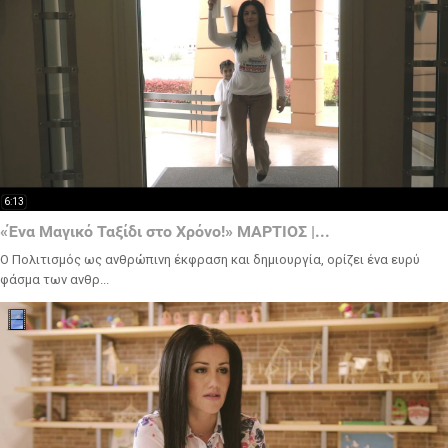
6:13
«Ένα Μαγικό Ταξίδι στο Χρόνο!» ΜΑΡΤΙΟΣ |...
Ο Πολιτισμός ως ανθρώπινη έκφραση και δημιουργία, ορίζει ένα ευρύ
φάσμα των ανθρ...