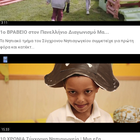
3:11
1ο ΒΡΑΒΕΙΟ στον Πανελλήνιο Διαγωνισμό Μα...
Το Νηπιακό τμήμα του Σύγχρονου Νηπιαγωγείου συμμετείχε για πρώτη
φόρα και κατέκτ...
15:33
10 ΧΡΟΝΙΑ Σύγχρονο Νηπιαγωγείο | Μια εξα...