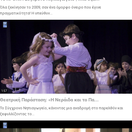
Όλα ξεκίνησαν το 2009, σαν ένα όμορφο όνειρο που έγινε
πραγματικότητα! Η υπεύθυν...
1:57
Θεατρική Παράσταση: «Η Νεράιδα και το Πα...
Το Σύγχρονο Νηπιαγωγείο, κάνοντας μια αναδρομή στο παρελθόν και
ξεφυλλίζοντας το...